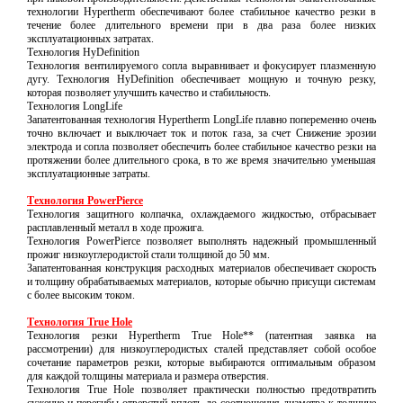
технологии Hypertherm обеспечивают более стабильное качество резки в
течение более длительного времени при в два раза более низких
эксплуатационных затратах.
Технология HyDefinition
Технология вентилируемого сопла выравнивает и фокусирует плазменную
дугу. Технология HyDefinition обеспечивает мощную и точную резку,
которая позволяет улучшить качество и стабильность.
Технология LongLife
Запатентованная технология Hypertherm LongLife плавно попеременно очень
точно включает и выключает ток и поток газа, за счет Снижение эрозии
электрода и сопла позволяет обеспечить более стабильное качество резки на
протяжении более длительного срока, в то же время значительно уменьшая
эксплуатационные затраты.
Технология PowerPierce
Технология защитного колпачка, охлаждаемого жидкостью, отбрасывает
расплавленный металл в ходе прожига.
Технология PowerPierce позволяет выполнять надежный промышленный
прожиг низкоуглеродистой стали толщиной до 50 мм.
Запатентованная конструкция расходных материалов обеспечивает скорость
и толщину обрабатываемых материалов, которые обычно присущи системам
с более высоким током.
Технология True Hole
Технология резки Hypertherm True Hole** (патентная заявка на
рассмотрении) для низкоуглеродистых сталей представляет собой особое
сочетание параметров резки, которые выбираются оптимальным образом
для каждой толщины материала и размера отверстия.
Технология True Hole позволяет практически полностью предотвратить