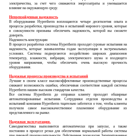
электричества, за счет чего снижаются энергозатраты и уменьшается
влияние на окружающую среду.
Непревзойденная надежность
В оборудовании Hypertherm воплощаются четыре десятилетия опыта и
процессы разработки, производства и испытаний мирового уровня, которые
в совокупности призваны обеспечить надежность, которой вы сможете
доверять.
Надежность конструкции
В процессе разработки системы Hypertherm проходят суровые испытания на
надежность, которые эквивалентны годам эксплуатации в экстремальных
условиях. Системы подвергаются воздействию широких диапазонов
температур, влажности, вибрации, электрического шума и входящего
уровня напряжения, чтобы обеспечить очень высокую прочность
оборудования.
Надежные процессы производства и испытаний
Лучшие в своем классе высокоэффективные производственные процессы
снижают возможность ошибки, обеспечивая соответствие каждой системы
Hypertherm нашим высоким стандартам качества.
Все системы Hypertherm до отправки клиенту проходят обширные
автоматизированные испытания. Сотрудники отделов производства и
испытаний компании Hypertherm тщательно заботятся о том, чтобы клиенты
получили самое высококачественное плазменное оборудование из
представленного на рынке.
Надежная эксплуатация.
Самодиагностика выполняется автоматически при запуске, а также
постоянно в процессе резки для обеспечения нормальной работы системы
при пиковой производительности. Действенная технология Запатентованные