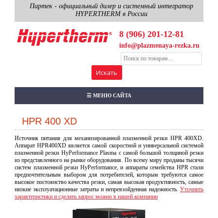
Партек - официальный дилер и системный интегратор
HYPERTHERM в России
8 (906) 201-12-81
info@plazmenaya-rezka.ru
☰ МЕНЮ САЙТА
HPR 400 XD
Источник питания для механизированной плазменной резки HPR 400XD.
Аппарат HPR400XD является самой скоростной и универсальной системой
плазменной резки HyPerformance Plasma с самой большой толщиной резки
из представленного на рынке оборудования. По всему миру проданы тысячи
систем плазменной резки HyPerformance, и аппараты семейства HPR стали
предпочтительным выбором для потребителей, которым требуются самое
высокое постоянство качества резки, самая высокая продуктивность, самые
низкие эксплуатационные затраты и непревзойденная надежность.
Уточнить
характеристики и сделать запрос можно в нашей компании