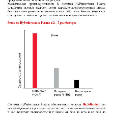
программным обеспечением для раскроя.
Максимальная производительность В системах HyPerformance Plasma
сочетаются высокие скорости резки, короткие производственные циклы,
быстрая смена режимов и высокое время работоспособности, которые в
совокупности позволяют добиться максимальной производительности.
Резка на HyPerformance Plasma в 2 – 5 раз быстрее
Системы HyPerformance Plasma обеспечивают точность
HyDefinition
при
непревзойденной скорости резки, за счет чего производится больше деталей
в час. Короткие производственные циклы от реза до реза и от реза до