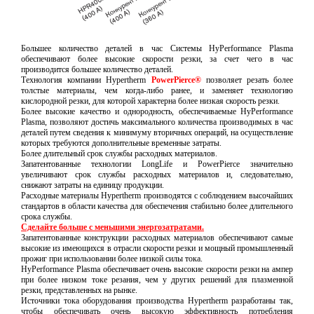
Большее количество деталей в час Системы HyPerformance Plasma
обеспечивают более высокие скорости резки, за счет чего в час
производится большее количество деталей.
Технология компании Hypertherm
PowerPierce®
позволяет резать более
толстые материалы, чем когда-либо ранее, и заменяет технологию
кислородной резки, для которой характерна более низкая скорость резки.
Более высокие качество и однородность, обеспечиваемые HyPerformance
Plasma, позволяют достичь максимального количества производимых в час
деталей путем сведения к минимуму вторичных операций, на осуществление
которых требуются дополнительные временные затраты.
Более длительный срок службы расходных материалов.
Запатентованные технологии LongLife и PowerPierce значительно
увеличивают срок службы расходных материалов и, следовательно,
снижают затраты на единицу продукции.
Расходные материалы Hypertherm производятся с соблюдением высочайших
стандартов в области качества для обеспечения стабильно более длительного
срока службы.
Сделайте больше с меньшими энергозатратами.
Запатентованные конструкции расходных материалов обеспечивают самые
высокие из имеющихся в отрасли скорости резки и мощный промышленный
прожиг при использовании более низкой силы тока.
HyPerformance Plasma обеспечивает очень высокие скорости резки на ампер
при более низком токе резания, чем у других решений для плазменной
резки, представленных на рынке.
Источники тока оборудования производства Hypertherm разработаны так,
чтобы обеспечивать очень высокую эффективность потребления