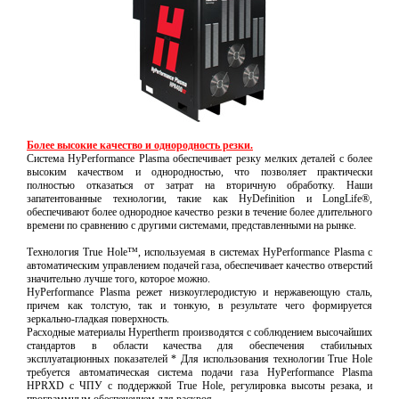
Более высокие качество и однородность резки.
Система HyPerformance Plasma обеспечивает резку мелких деталей с более
высоким качеством и однородностью, что позволяет практически
полностью отказаться от затрат на вторичную обработку. Наши
запатентованные технологии, такие как HyDefinition и LongLife®,
обеспечивают более однородное качество резки в течение более длительного
времени по сравнению с другими системами, представленными на рынке.
Технология True Hole™, используемая в системах HyPerformance Plasma с
автоматическим управлением подачей газа, обеспечивает качество отверстий
значительно лучше того, которое можно.
HyPerformance Plasma режет низкоуглеродистую и нержавеющую сталь,
причем как толстую, так и тонкую, в результате чего формируется
зеркально-гладкая поверхность.
Расходные материалы Hypertherm производятся с соблюдением высочайших
стандартов в области качества для обеспечения стабильных
эксплуатационных показателей * Для использования технологии True Hole
требуется автоматическая система подачи газа HyPerformance Plasma
HPRXD с ЧПУ с поддержкой True Hole, pегулировка высоты резака, и