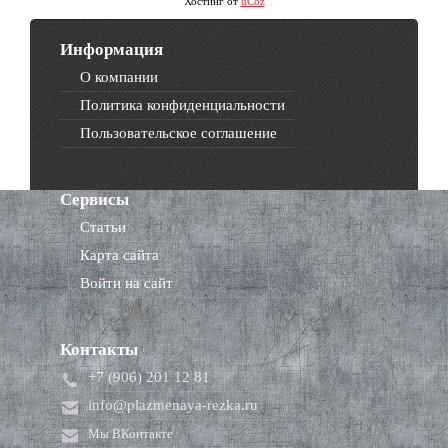
Хостинг от
uCoz
Информация
О компании
Политика конфиденциальности
Пользовательское соглашение
Сервисы
Статьи
Карта сайта
Войти на сайт
Контакты
+7 (906) 201 12 81
info@plazmenaya-rezka.ru
Мы ВКонтакте